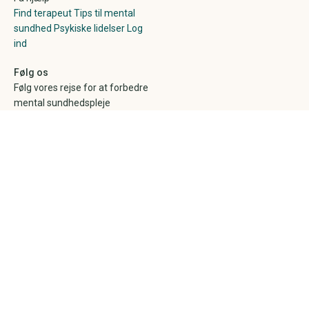
Find terapeut
Tips til mental
sundhed
Psykiske lidelser
Log
ind
Følg os
Følg vores rejse for at forbedre
mental sundhedspleje
© Healper 2026
CVR 41286822
Sitemap
Udvilket i Danmark
Rapporter en fejl