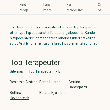
Find
Læs
For
Om
terapi
mere
terapeuter
os
Top Terapeuter
Top terapeuter efter sted
Top terapeuter
efter type
Top specialister
Terapeut hjælpecenter
Kunde
hjælpecenter
Brugerdefinerede landingssider
Forskellige
sprog
Artikler om mentalt helbred
Tips til mental sundhed
Top Terapeuter
Sitemap
>
Top Terapeuter
>
B
Benjamin Arnfred
Bente Husted
Bettina
Damsgaard
Bettina
Bettina Hjortholt
Heydenreich