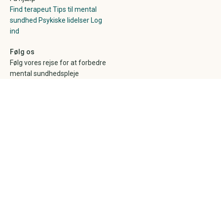
Find terapeut
Tips til mental
sundhed
Psykiske lidelser
Log
ind
Følg os
Følg vores rejse for at forbedre
mental sundhedspleje
© Healper 2026
CVR 41286822
Sitemap
Udvilket i Danmark
Rapporter en fejl