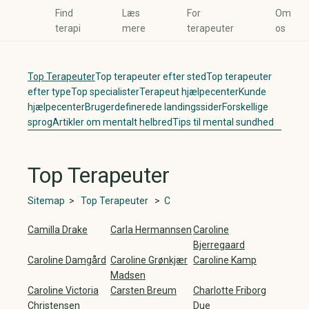
Find
Læs
For
Om
terapi
mere
terapeuter
os
Top Terapeuter
Top terapeuter efter sted
Top terapeuter
efter type
Top specialister
Terapeut hjælpecenter
Kunde
hjælpecenter
Brugerdefinerede landingssider
Forskellige
sprog
Artikler om mentalt helbred
Tips til mental sundhed
Top Terapeuter
Sitemap
>
Top Terapeuter
>
C
Camilla Drake
Carla Hermannsen
Caroline
Bjerregaard
Caroline Damgård
Caroline Grønkjær
Caroline Kamp
Madsen
Caroline Victoria
Carsten Breum
Charlotte Friborg
Christensen
Due