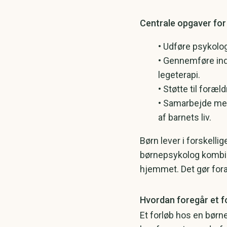
Centrale opgaver fo
​• Udføre psykolo
• Gennemføre ind
legeterapi.
• Støtte til foræ
• Samarbejde med
af barnets liv.
Børn lever i forskelli
børnepsykolog kombine
hjemmet. Det gør fora
Hvordan foregår et f
Et forløb hos en børne