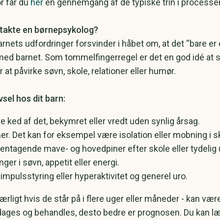
r får du
her
en gennemgang af de typiske trin i processe
takte en børnepsykolog?
rnets udfordringer forsvinder i håbet om, at det “bare er
d barnet. Som tommelfingerregel er det en god idé at søg
at påvirke søvn, skole, relationer eller humør.
vsel hos dit barn:
te ked af det, bekymret eller vredt uden synlig årsag.​
er. Det kan for eksempel være isolation eller mobning i s
gentagende mave- og hovedpiner efter skole eller tydelig
ger i søvn, appetit eller energi.
mpulsstyring eller hyperaktivitet og generel uro.
ærligt hvis de står på i flere uger eller måneder - kan være 
ges og behandles, desto bedre er prognosen. Du kan læs