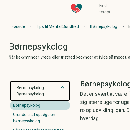
Find
terapi
Forside
>
Tips til Mental Sundhed
>
Børnepsykolog
>
Børnepsykolog
Når bekymringer, vrede eller tristhed begynder at fylde så meget, 
Børnepsykolog:
Børnepsykolog
-
Det er svært at være 
Børnepsykolog
sig større uge for ug
Børnepsykolog
ro og udvikling igen. 
Grunde til at opsøge en
hverdag.
børnepsykolog