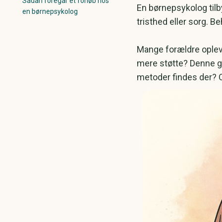
Sådan foregår et forløb hos
En børnepsykolog tilb
en børnepsykolog
tristhed eller sorg. 
Mange forældre oplever
mere støtte? Denne gu
metoder findes der? O