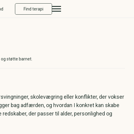
nd
Find terapi
 og støtte barnet.
vingninger, skolevægring eller konflikter, der vokser
ligger bag adfærden, og hvordan I konkret kan skabe
e redskaber, der passer til alder, personlighed og