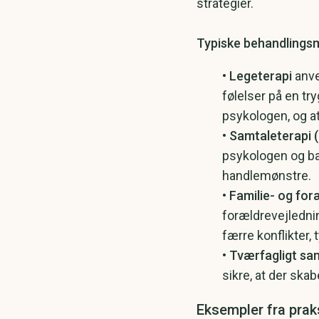
strategier. ​
Typiske behandlings
​•
Legeterapi
anve
følelser på en tr
psykologen, og a
•
Samtaleterapi (i
psykologen og ba
handlemønstre.
•
Familie- og for
forældrevejledni
færre konflikter,
​•
Tværfagligt s
sikre, at der skab
Eksempler fra prak