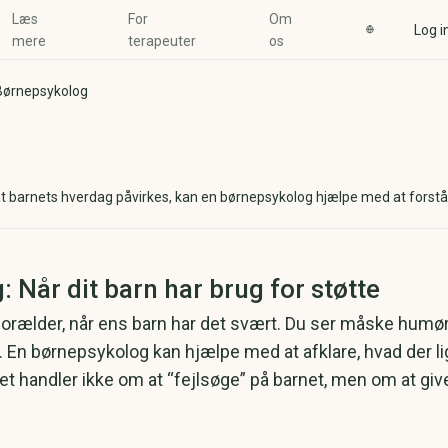
Læs
For
Om
Log i
mere
terapeuter
os
Børnepsykolog
at barnets hverdag påvirkes, kan en børnepsykolog hjælpe med at forstå
 Når dit barn har brug for støtte
forælder, når ens barn har det svært. Du ser måske humørs
e. En børnepsykolog kan hjælpe med at afklare, hvad der 
Det handler ikke om at “fejlsøge” på barnet, men om at giv