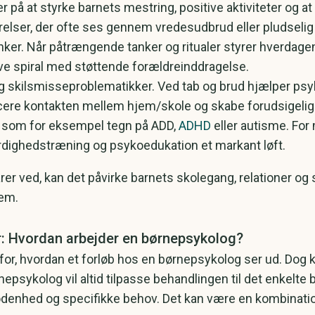
 er på at styrke barnets mestring, positive aktiviteter og a
relser, der ofte ses gennem vredesudbrud eller pludse
ker. Når påtrængende tanker og ritualer styrer hverdagen
ve spiral med støttende forældreinddragelse.
og skilsmisseproblematikker. Ved tab og brud hjælper p
ncere kontakten mellem hjem/skole og skabe forudsigeligh
et som for eksempel tegn på ADD,
ADHD
eller autisme. For 
ærdighedstræning og psykoedukation et markant løft.
arer ved, kan det påvirke barnets skolegang, relationer o
rem.
r: Hvordan arbejder en børnepsykolog?
 for, hvordan et forløb hos en børnepsykolog ser ud. Dog 
nepsykolog vil altid tilpasse behandlingen til det enkelte
modenhed og specifikke behov. Det kan være en kombinat