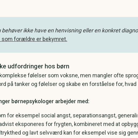
behøver ikke have en henvisning eller en konkret diagnose 
 som forældre er bekymret.
ke udfordringer hos børn
 komplekse følelser som voksne, men mangler ofte sprog
d på tanker og følelser og skabe en forståelse for, hvad 
inger børnepsykologer arbejder med:
m for eksempel social angst, separationsangst, generalis
radvist eksponeres for frygten, kombineret med at opbygg
dtrykthed og lavt selvværd kan for eksempel vise sig ge