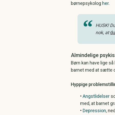
børnepsykolog
her
.
HUSK! Du 
nok, at
du
Almindelige psykis
Børn kan have lige så
barnet med at sætte or
Hyppige problemstill
•
Angstlidelser
so
med, at barnet g
​•
Depression
, ne