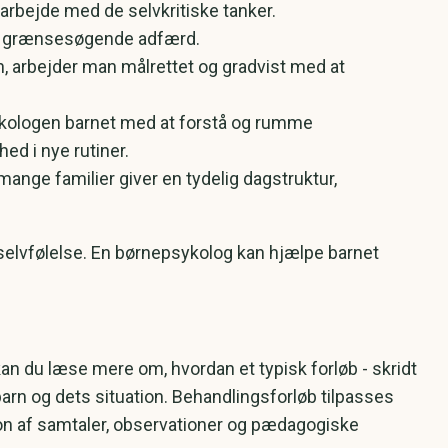
t arbejde med de selvkritiske tanker.
lig grænsesøgende adfærd.
, arbejder man målrettet og gradvist med at
sykologen barnet med at forstå og rumme
ed i nye rutiner.
mange familier giver en tydelig dagstruktur,
g selvfølelse. En børnepsykolog kan hjælpe barnet
kan du læse mere om, hvordan et typisk forløb - skridt
 barn og dets situation. Behandlingsforløb tilpasses
ion af samtaler, observationer og pædagogiske