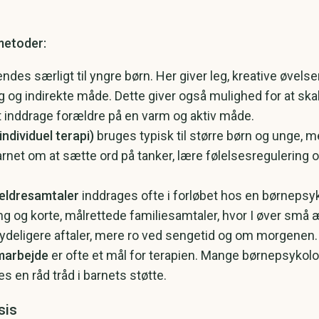
metoder:
ndes særligt til yngre børn. Her giver leg, kreative øvels
yg og indirekte måde. Dette giver også mulighed for at sk
t inddrage forældre på en varm og aktiv måde.
ndividuel terapi)
bruges typisk til større børn og unge, me
rnet om at sætte ord på tanker, lære følelsesregulerin
ældresamtaler
inddrages ofte i forløbet hos en børnepsy
ng og korte, målrettede familiesamtaler, hvor I øver s
 tydeligere aftaler, mere ro ved sengetid og om morgenen.
amarbejde
er ofte et mål for terapien. Mange børnepsykol
es en råd tråd i barnets støtte.
sis