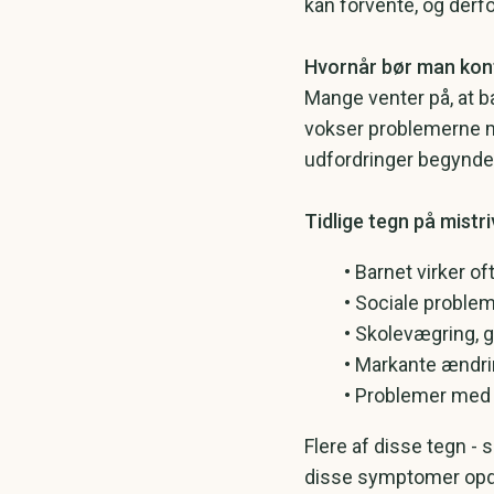
kan forvente, og derfo
Hvornår bør man kon
Mange venter på, at ba
vokser problemerne me
udfordringer begynder 
Tidlige tegn på mistri
•
Barnet virker of
• Sociale problem
• Skolevægring, 
• Markante ændrin
• Problemer med i
Flere af disse tegn - s
disse symptomer opda