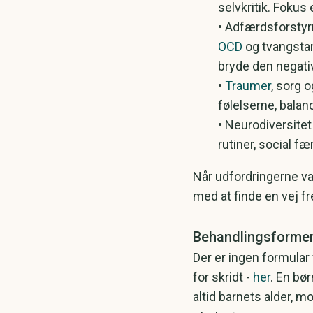
selvkritik. Fokus
• Adfærdsforstyr
OCD
og tvangstan
bryde den negati
​•
Traumer
, sorg 
følelserne, bala
​• Neurodiversit
rutiner, social f
​Når udfordringerne v
med at finde en vej f
​Behandlingsforme
Der er ingen formular
for skridt -
her
.
En bør
altid barnets alder, 