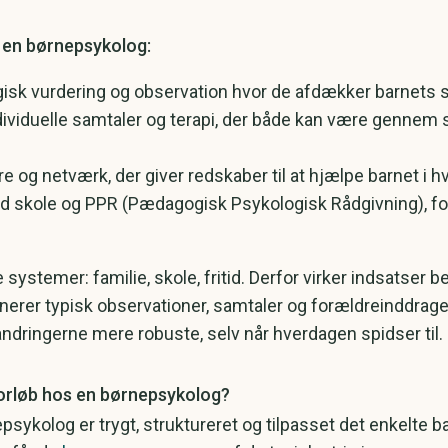
r en børnepsykolog:
gisk vurdering og observation hvor de afdækker barnets s
ividuelle samtaler og terapi, der både kan være gennem
ldre og netværk, der giver redskaber til at hjælpe barnet i 
 skole og PPR (Pædagogisk Psykologisk Rådgivning), for
ge systemer: familie, skole, fritid. Derfor virker indsats
rer typisk observationer, samtaler og forældreinddragel
ndringerne mere robuste, selv når hverdagen spidser til.
orløb hos en børnepsykolog?
psykolog er trygt, struktureret og tilpasset det enkelte 